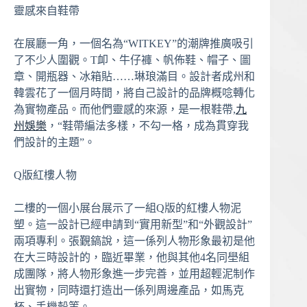
靈感來自鞋帶
在展廳一角，一個名為“WITKEY”的潮牌推廣吸引
了不少人圍觀。T卹、牛仔褲、帆佈鞋、帽子、圖
章、開瓶器、冰箱貼……琳琅滿目。設計者成州和
韓雲花了一個月時間，將自己設計的品牌概唸轉化
為實物產品。而他們靈感的來源，是一根鞋帶,
九
州娛樂
，“鞋帶編法多樣，不勾一格，成為貫穿我
們設計的主題”。
Q版紅樓人物
二樓的一個小展台展示了一組Q版的紅樓人物泥
塑。這一設計已經申請到“實用新型”和“外觀設計”
兩項專利。張覲鎬說，這一係列人物形象最初是他
在大三時設計的，臨近畢業，他與其他4名同壆組
成團隊，將人物形象進一步完善，並用超輕泥制作
出實物，同時還打造出一係列周邊產品，如馬克
杯、手機殼等。