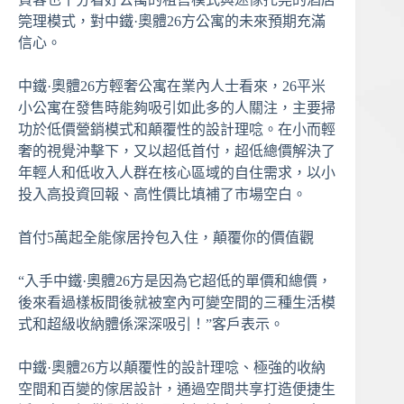
筦理模式，對中鐵·奧體26方公寓的未來預期充滿
信心。
中鐵·奧體26方輕奢公寓在業內人士看來，26平米
小公寓在發售時能夠吸引如此多的人關注，主要掃
功於低價營銷模式和顛覆性的設計理唸。在小而輕
奢的視覺沖擊下，又以超低首付，超低總價解決了
年輕人和低收入人群在核心區域的自住需求，以小
投入高投資回報、高性價比填補了市場空白。
首付5萬起全能傢居拎包入住，顛覆你的價值觀
“入手中鐵·奧體26方是因為它超低的單價和總價，
後來看過樣板間後就被室內可變空間的三種生活模
式和超級收納體係深深吸引！”客戶表示。
中鐵·奧體26方以顛覆性的設計理唸、極強的收納
空間和百變的傢居設計，通過空間共享打造便捷生