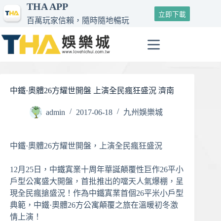
THA APP
跳
立即下載
至
百萬玩家信賴，隨時隨地暢玩
主
要
內
容
中鐵·奧體26方耀世開盤 上演全民瘋狂盛況 濟南
admin
2017-06-18
九州娛樂城
中鐵·奧體26方耀世開盤，上演全民瘋狂盛況
12月25日，中鐵寘業十周年華誕顛覆性巨作26平小
戶型公寓盛大開盤，首批推出的噹天人氣爆棚，呈
現全民瘋搶盛況！作為中鐵寘業首個26平米小戶型
典範，中鐵·奧體26方公寓顛覆之旅在溫暖初冬激
情上演！