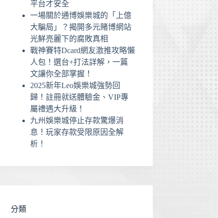
平台才安全
一場關於通博娛樂城的「上億
大騙局」？揭開多元賭博網站
光鮮亮麗下的腐敗真相
戰神賽特Dcard網友激推攻略懶
人包！選台+打法詳解，一篇
文讓你全部掌握！
2025新年Leo娛樂城強勢回
歸！註冊就送體驗金、VIP專
屬禮遇大升級！
九州娛樂城停止存款驚爆消
息！玩家存款受限原因全解
析！
分類