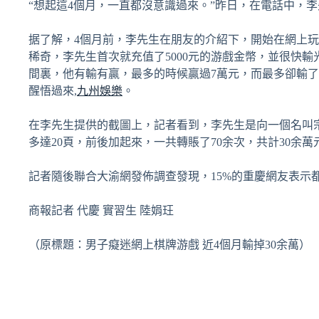
“想起這4個月，一直都沒意識過來。”昨日，在電話中，
据了解，4個月前，李先生在朋友的介紹下，開始在網上
稀奇，李先生首次就充值了5000元的游戲金幣，並很快
間裏，他有輸有贏，最多的時候贏過7萬元，而最多卻輸了
醒悟過來,
九州娛樂
。
在李先生提供的截圖上，記者看到，李先生是向一個名叫
多達20頁，前後加起來，一共轉賬了70余次，共計30余
記者隨後聯合大渝網發佈調查發現，15%的重慶網友表示
商報記者 代慶 實習生 陸娟玨
（原標題：男子癡迷網上棋牌游戲 近4個月輸掉30余萬）