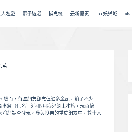
真人遊戲
電子遊戲
捕魚機
最新優惠
tha 娛樂城
nb
余萬
式。然而，有些網友卻充值過多金額，輸了不少
哥李輝（化名）近4個月癡迷網上棋牌，玩百傢
大渝網調查發現，參與投票的重慶網友中，數十人