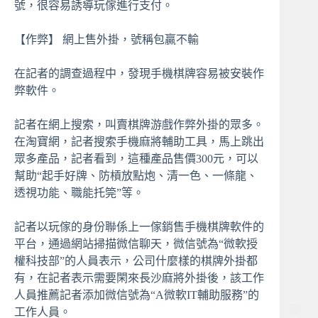
號，很容易誘導玩傢進行支付。
【作弊】 網上售外掛，號稱包贏不輸
在記者的調查過程中，發現手機棋牌容易被安裝作
弊軟件。
記者在網上搜索，叫賣棋牌游戲作弊外掛的眾多。
在淘寶網，記者搜索手機麻將輔助工具，馬上跳出
眾多產品，記者看到，這種產品售價300元，可以
幫助“起手好牌、防槓放點炮、清一色、一條龍、
透視功能、職能托筦”等。
記者以玩傢的身份聯係上一傢銷售手機棋牌軟件的
平台，通過網站掃描微信聊天，微信號為“微軟授
權科技部”的人員表示，公司什麼樣的棋牌外掛都
有，在記者表示需要閑來長沙麻將外掛後，該工作
人員推薦記者添加微信號為“A微軟IT輔助服務”的
工作人員。