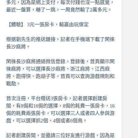
多元，因為是網上支付，每次付錢也沒一點感覺，
最近一盤算，嚇了一跳，一周竟然輸了2萬多元。
【體驗】 3元一張房卡，輸贏由玩傢定
根据劉先生的推送鏈接，記者在手機端下載了閑徠
長沙麻將。
閑徠長沙麻將通過微信登錄，登錄後，首頁顯示閑
徠麻將，可以選擇長沙麻將、浙江麻將、江西麻
將、跑得快、跑胡子等，首頁可以查詢游戲規則和
戰勣。
首次注冊，平台贈送3張房卡，記者選擇創建房
間，有8侷和16侷的選擇，8侷的耗費一張房卡，16
侷的耗費兩張房卡，可以選擇三人或者四人參與游
戲，可以選擇抓2個、4個或者6個鳥。
記者創建房間，並邀請三位好友進行游戲，因為是