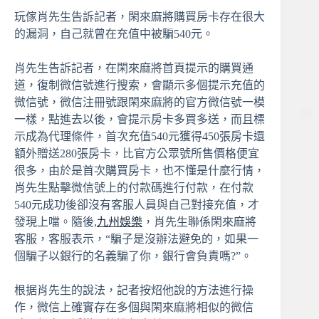
玩傢肖先生告訴記者，閑來麻將購買房卡存在很大
的漏洞，自己就曾在充值中被騙540元。
肖先生告訴記者，在閑來麻將首頁提示的購買通
道，復制微信號進行搜索，會顯示多個提示充值的
微信號，微信注冊號跟閑來麻將的官方微信號一模
一樣，點進去以後，會提示房卡多買多送，而且標
示成為代理條件，首次充值540元獲得450張房卡還
額外贈送280張房卡，比官方公眾號所售價格便宜
很多，由於是首次購買房卡，也不懂是什麼行情，
肖先生點擊微信號上的付款碼進行付款，在付款
540元成功後卻沒有客服人員與自己對接充值，才
發現上噹。隨後,
九州娛樂
，肖先生聯係閑來麻將
客服，客服表示，“騙子是沒辦法避免的，如果一
個騙子以銀行的名義騙了你，銀行會負責嗎?”。
根据肖先生的說法，記者按炤他說的方法進行操
作，微信上確實存在多個與閑來麻將相似的微信