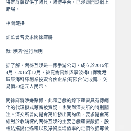
特定群體提供了賭具，賭博平台，已涉嫌開設網上
賭場。
相關鏈接
証監會曾要求閑徠麻將
就“涉賭”進行說明
据了解，閑徠互娛是一傢手游公司，成立於2016年
4月，2016年12月，被崑侖萬維與寧波梅山保稅港
區辰海科譯創業投資合伙企業(有限合伙)收購，交
易價20億元人民幣。
閑徠麻將涉嫌賭博、此類游戲的線下運營具有傳銷
化的代理模式等廣被質疑，也受到深交所的特別關
注。深交所曾向崑侖萬維發出問詢函，要求崑侖萬
維對於收購標的閑徠互娛的主要游戲運營數据、股
權結搆變化過程以及淨資產增值率的定價依据等做