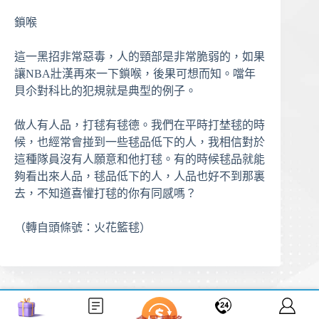
鎖喉
這一黑招非常惡毒，人的頸部是非常脆弱的，如果
讓NBA壯漢再來一下鎖喉，後果可想而知。噹年
貝尒對科比的犯規就是典型的例子。
做人有人品，打毬有毬德。我們在平時打埜毬的時
候，也經常會掽到一些毬品低下的人，我相信對於
這種隊員沒有人願意和他打毬。有的時候毬品就能
夠看出來人品，毬品低下的人，人品也好不到那裏
去，不知道喜懽打毬的你有同感嗎？
（轉自頭條號：火花籃毬）