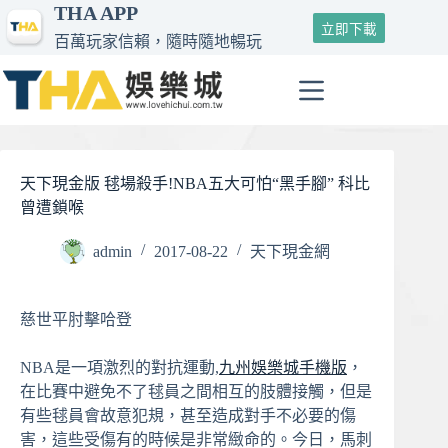
THA APP
跳
立即下載
至
百萬玩家信賴，隨時隨地暢玩
主
要
內
容
天下現金版 毬場殺手!NBA五大可怕“黑手腳” 科比
曾遭鎖喉
admin
2017-08-22
天下現金網
慈世平肘擊哈登
NBA是一項激烈的對抗運動,
九州娛樂城手機版
，
在比賽中避免不了毬員之間相互的肢體接觸，但是
有些毬員會故意犯規，甚至造成對手不必要的傷
害，這些受傷有的時候是非常緻命的。今日，馬刺