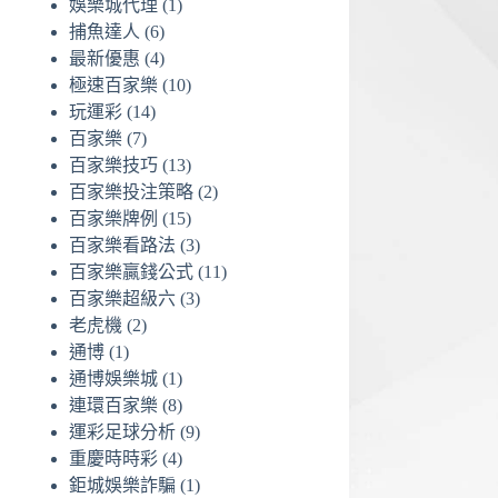
娛樂城代理
(1)
捕魚達人
(6)
最新優惠
(4)
極速百家樂
(10)
玩運彩
(14)
百家樂
(7)
百家樂技巧
(13)
百家樂投注策略
(2)
百家樂牌例
(15)
百家樂看路法
(3)
百家樂贏錢公式
(11)
百家樂超級六
(3)
老虎機
(2)
通博
(1)
通博娛樂城
(1)
連環百家樂
(8)
運彩足球分析
(9)
重慶時時彩
(4)
鉅城娛樂詐騙
(1)