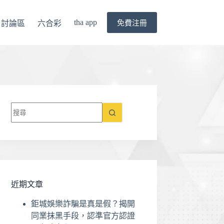
免費注冊
tha app
a 討論區
六合彩
找
不
到
符
合
條
件
近期文章
的
鉅城娛樂詐騙是真是假？揭開
結
同業抹黑手段，認準官方認證
果