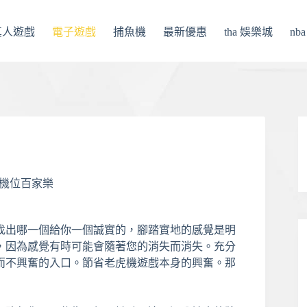
真人遊戲
電子遊戲
捕魚機
最新優惠
tha 娛樂城
nb
機位百家樂
找出哪一個給你一個誠實的，腳踏實地的感覺是明
，因為感覺有時可能會隨著您的消失而消失。充分
而不興奮的入口。節省老虎機遊戲本身的興奮。那