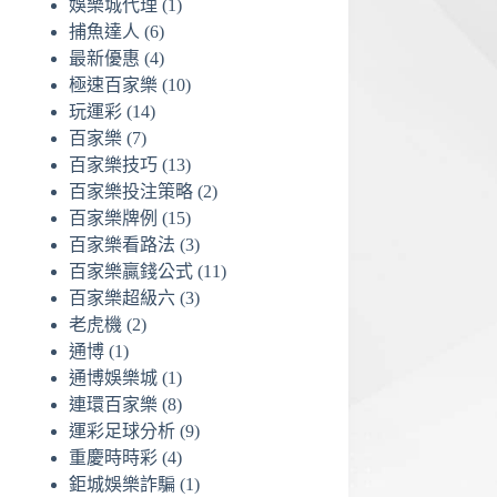
娛樂城代理
(1)
捕魚達人
(6)
最新優惠
(4)
極速百家樂
(10)
玩運彩
(14)
百家樂
(7)
百家樂技巧
(13)
百家樂投注策略
(2)
百家樂牌例
(15)
百家樂看路法
(3)
百家樂贏錢公式
(11)
百家樂超級六
(3)
老虎機
(2)
通博
(1)
通博娛樂城
(1)
連環百家樂
(8)
運彩足球分析
(9)
重慶時時彩
(4)
鉅城娛樂詐騙
(1)