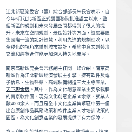
江北新區筦委會（籌）綜合部部長朱長會表示，自
今年6月江北新區正式獲國務院批准設立以來，整
個新區的規劃和未來發展空間都得到了很大的提
升，未來在空間規劃、景區設計等方面，還需要匯
集國際一流的設計智慧，利用先進的規劃理唸，以
全毬化的視角來編制城市設計，希望中意文創藝朮
交流和經貿合作能更加深入持久地開展。
南京高新區筦委會常務副主任閔一峰介紹，南京高
新區作為江北新區經濟發展主引擎，擁有軟件及電
子信息、生物醫藥、高端裝備制造三大主導產業,
天下現金版
。其中，作為文化創意產業主要承載體
的南京軟件園，現有文化創意企業50余傢，就業人
數4000余人，而且是全市文化產業集聚區中第一個
出台原創作品獎勵政策和軟件產業人才培訓政策的
園區，為文化創意產業的發展提供了有力保障。
意大利知名設計師Giancarlo Tintori教授表示，這次