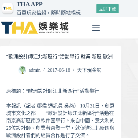
THA APP
跳
立即下載
至
百萬玩家信賴，隨時隨地暢玩
主
要
內
容
“歐洲設計師江北新區行”活動舉行 就業 新區 歐洲
admin
2017-06-18
天下現金網
原標題：“歐洲設計師江北新區行”活動舉行
本報訊（記者 鄒偉 通訊員 吳燕） 10月31日，創意
城市文化之都——“歐洲設計師江北新區行”活動在
南京高新區南京軟件園舉行。來自中國、意大利的
25位設計師、創業者齊聚一堂，就促進江北新區與
歐洲設計者們的經貿合作進行了交流。