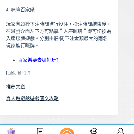
4. 咪牌百家樂
玩家有20秒下注時間進行投注，投注時間結束後，
在遊戲介面左下方可點擊＂入座眯牌＂即可切換為
入座眯牌遊戲。分別由莊/閒下注金額最大的兩名
玩家進行眯牌。
百家樂要去哪裡玩?
[table id=1 /]
推薦文章
真人遊戲館遊戲圖文攻略