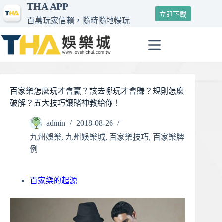
THA APP
跳
立即下載
至
百萬玩家信賴，隨時隨地暢玩
主
要
內
容
百家樂怎麼玩才會贏？該去哪玩才會賺？規則怎麼
破解？五大技巧讓賭神教給你！
admin
2018-08-26
九州娛樂
,
九州娛樂城
,
百家樂技巧
,
百家樂牌
例
百家樂的起源