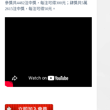
參獎共4482注中獎，每注可得300元；肆獎共5萬
2615注中獎，每注可得50元。