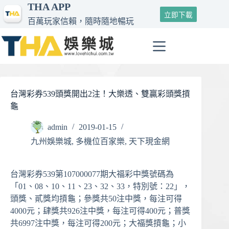
THA APP
跳
立即下載
至
百萬玩家信賴，隨時隨地暢玩
主
要
內
容
台灣彩券539頭獎開出2注！大樂透、雙贏彩頭獎摃
龜
admin
2019-01-15
九州娛樂城
,
多機位百家樂
,
天下現金網
台灣彩券539第107000077期大福彩中獎號碼為
「01、08、10、11、23、32、33，特別號：22」，
頭獎、貳獎均摃龜；參獎共50注中獎，每注可得
4000元；肆獎共926注中獎，每注可得400元；普獎
共6997注中獎，每注可得200元；大福獎摃龜；小