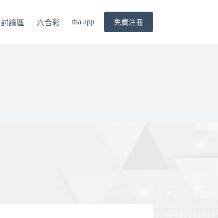
免費注冊
tha app
a 討論區
六合彩