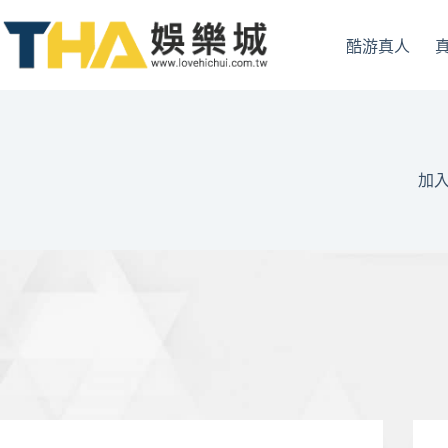
跳
至
酷游真人
主
要
內
容
加入: