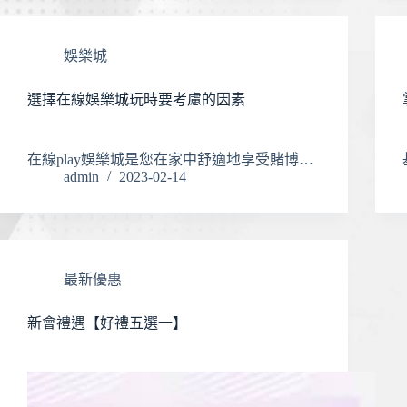
娛樂城
選擇在線娛樂城玩時要考慮的因素
在線play娛樂城是您在家中舒適地享受賭博…
admin
2023-02-14
最新優惠
新會禮遇【好禮五選一】