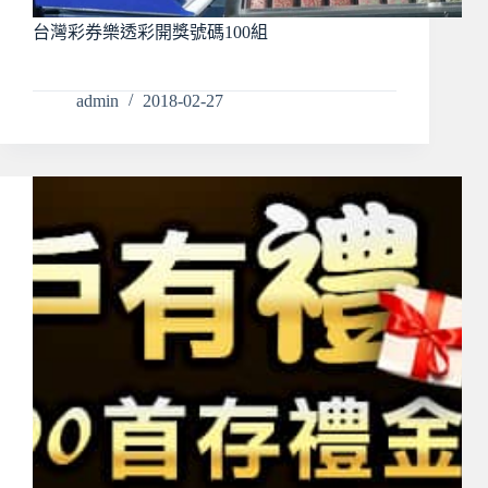
台灣彩券樂透彩開獎號碼100組
admin
2018-02-27