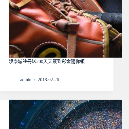
娛樂城註冊送200天天簽到彩金隨你領
admin
2018-02-26