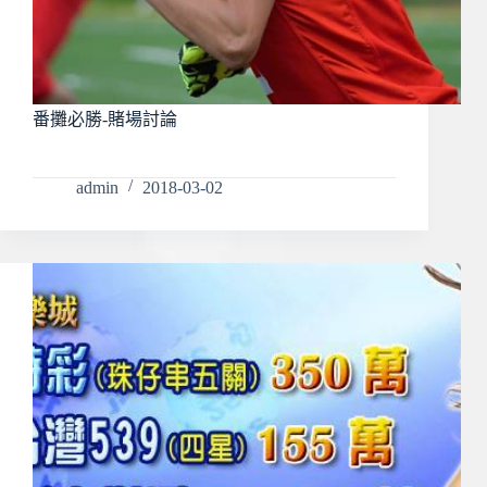
番攤必勝-賭場討論
admin
2018-03-02