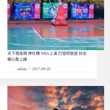
天下現金網 神吐槽 NBA上演 打毬吧爸爸 好友
暖心詹上線
admin
2017-09-20