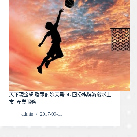
天下現金網 聯眾割除天黑OL 回掃棋牌游戲求上
市_產業服務
admin
2017-09-11