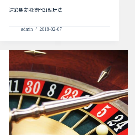
運彩朋友圈澳門21點玩法
admin
2018-02-07