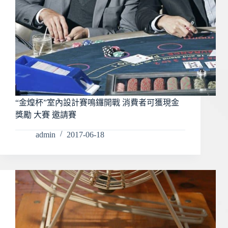
“金煌杯”室內設計賽鳴鑼開戰 消費者可獲現金
獎勵 大賽 邀請賽
admin
2017-06-18