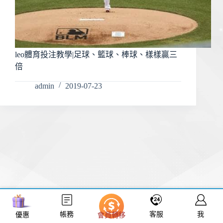
leo體育投注教學|足球、籃球、棒球、樣樣贏三
倍
admin
2019-07-23
帳務
客服
我
優惠
會員轉移
版權 © 2026 THA娛樂城手機版注冊存1000送1000