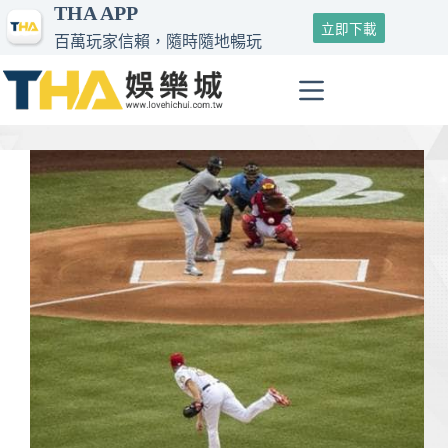
THA APP
跳
立即下載
至
百萬玩家信賴，隨時隨地暢玩
主
要
內
容