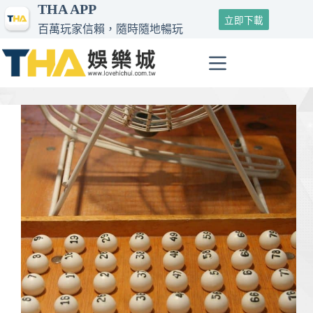
THA APP
跳
立即下載
至
百萬玩家信賴，隨時隨地暢玩
主
要
內
容