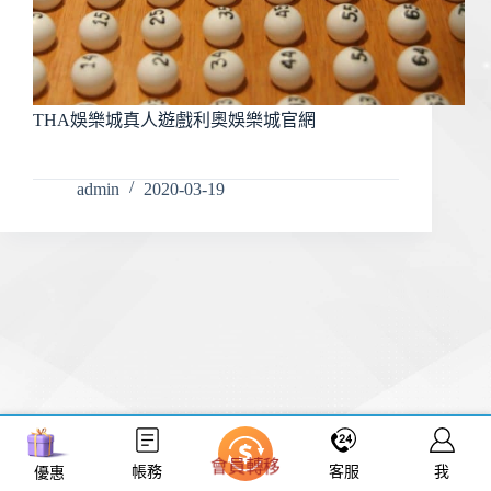
THA娛樂城真人遊戲利奧娛樂城官網
admin
2020-03-19
會員轉移
帳務
客服
我
優惠
版權 © 2026 THA娛樂城手機版注冊存1000送1000