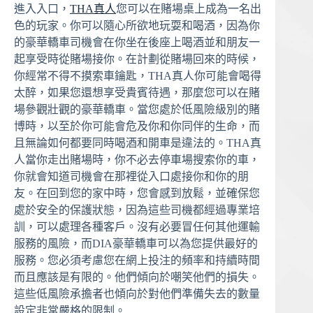
進入入口，
THA真人
您可以在賭場桌上成為一名出
色的玩家。你可以隨心所欲地玩耍和喝酒，因為你
的豪華轎車司機會在你坐在後座上喝酒並和朋友一
起享受時從賭場接你。在計劃從賭場回來的時候，
你經常不得不摸索車鑰匙，THA真人你可能會喝得
太醉，如果您還想享受貴賓待遇，那麼您可以在賭
場參觀壯觀的豪華轎車。當您處於低風險級別的賭
博時，以至於你可能會危及你和你同伴的生命，而
且無論如何都要同時喝酒和開車是違法的。THA真
人當你走出賭場時，你不必去停車場搜索你的車，
你就會知道司機會在那裡從入口處接你和你的朋
友。在回到您的家中時，您會感到放鬆，並確保您
處於安全的保護狀態，因為這些司機都經過專業培
訓，可以處理各種客戶。沒有必要冒任何其他運輸
服務的風險，而DIA豪華轎車可以為您提供最好的
服務。您必須考慮您在網上投注的頻率和持續時間
而且應該是有限的。他們傾向於嘲笑他們的損失。
這些低風險承擔者也傾向於對他們準備失去的數量
設定非常嚴格的限制。