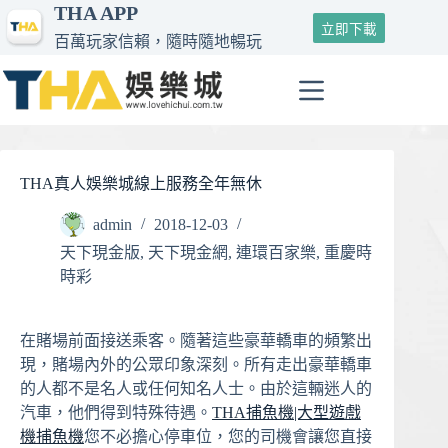
THA APP
跳
立即下載
至
百萬玩家信賴，隨時隨地暢玩
主
要
內
容
THA真人娛樂城線上服務全年無休
admin
2018-12-03
天下現金版
,
天下現金網
,
連環百家樂
,
重慶時
時彩
在賭場前面接送乘客。隨著這些豪華轎車的頻繁出
現，賭場內外的公眾印象深刻。所有走出豪華轎車
的人都不是名人或任何知名人士。由於這輛迷人的
汽車，他們得到特殊待遇。
THA捕魚機|大型遊戲
機捕魚機
您不必擔心停車位，您的司機會讓您直接